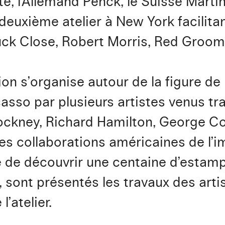
 l’Allemand Penck, le Suisse Martin 
uxième atelier à New York facilitan
uck Close, Robert Morris, Red Groom
ion s’organise autour de la figure de
so par plusieurs artistes venus tra
ckney, Richard Hamilton, George Co
les collaborations américaines de l’i
e de découvrir une centaine d’estam
 sont présentés les travaux des art
’atelier.