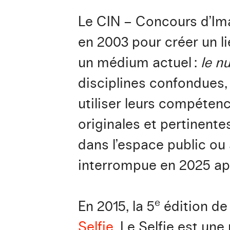
Le CIN – Concours d’Ima
en 2003 pour créer un lie
un médium actuel :
le n
disciplines confondues,
utiliser leurs compéten
originales et pertinente
dans l’espace public ou
interrompue en 2025 apr
e
En 2015, la 5
édition de
Selfie
. Le Selfie est un