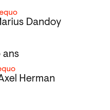
aequo
Marius Dandoy
5 ans
aequo
Axel Herman