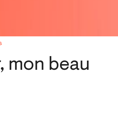
S
r, mon beau