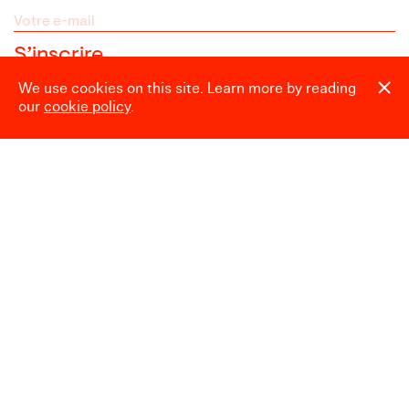
We use cookies on this site. Learn more by reading
our
cookie policy
.
Espace presse
Heures d’ouverture
Mardi → Dimanche
10:00 → 18:00