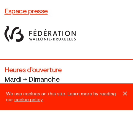
Espace presse
Heures d’ouverture
Mardi → Dimanche
10:00 → 18:00
We use cookies on this site. Learn more by reading
our
cookie policy
.
Fermé le
24.12, 25.12, 31.12, 01.01,
et pendant le Laetare (Carnaval)