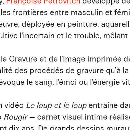
y,
Françoise Pétrovitch
développe dep
 les frontières entre masculin et fémi
uvre, déployée en peinture, aquarell
ltive l’incertain et le trouble, mêlan
la Gravure et de l’Image imprimée d
alité des procédés de gravure qu’à la 
voque le sang, l’émoi ou l’énergie vit
on vidéo
Le loup et le loup
entraîne da
ie
Rougir
— carnet visuel intime réali
t dix ans. De grands dessins muraux