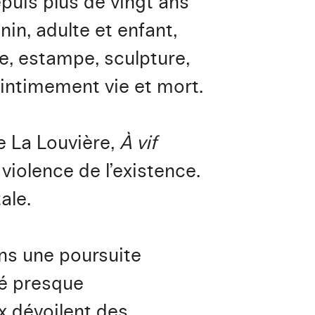
uis plus de vingt ans
nin, adulte et enfant,
e, estampe, sculpture,
t intimement vie et mort.
e La Louvière,
À vif
violence de l’existence.
ale.
ns une poursuite
sé presque
 dévoilent des