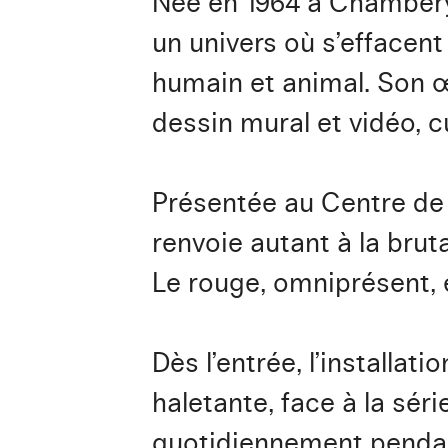
Née en 1964 à Chambér
un univers où s’effacent
humain et animal. Son œ
dessin mural et vidéo, cu
Présentée au Centre de 
renvoie autant à la brut
Le rouge, omniprésent, é
Dès l’entrée, l’installati
haletante, face à la sér
quotidiennement pendan