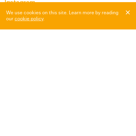
Instagram
We use cookies on this site. Learn more by reading
our
cookie policy
.
Newsletter
Espace presse
Heures d’ouverture