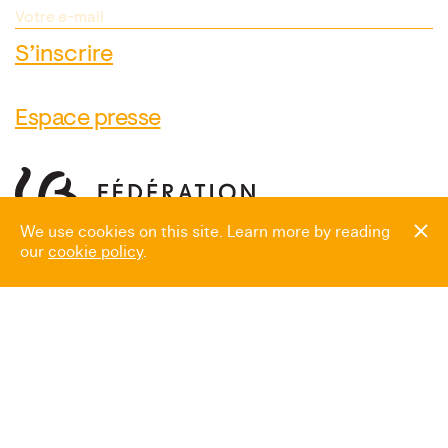
Espace presse
We use cookies on this site. Learn more by reading
our
cookie policy
.
Heures d’ouverture
Mardi → Dimanche
10:00 → 18:00
Fermé le