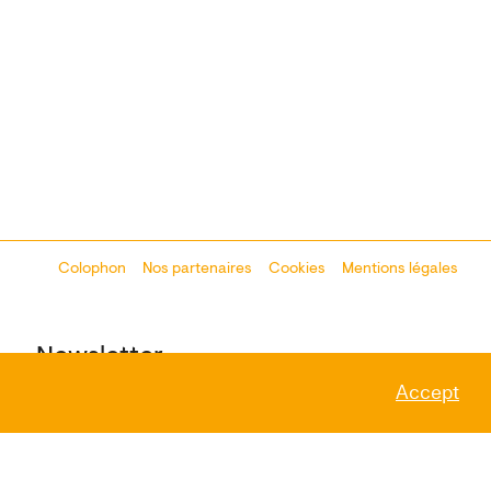
Colophon
Design:
Marcel Kaczmarek
Nos partenaires
, code:
Cookies
8080.studio
Mentions légales
Newsletter
Accept