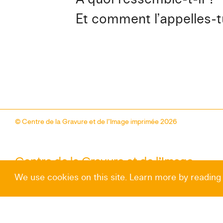
Et comment l’appelles-t
© Centre de la Gravure et de l’Image imprimée 2026
Centre de la Gravure et de l’Image
imprimée
We use cookies on this site. Learn more by reading
—
Rue des Amours, 10
B-7100 La Louvière