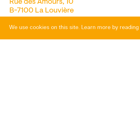
Rue des Amours, 10
B-7100 La Louvière
We use cookies on this site. Learn more by reading
Nous contacter
+32 (0) 64 27 87 27
Instagram