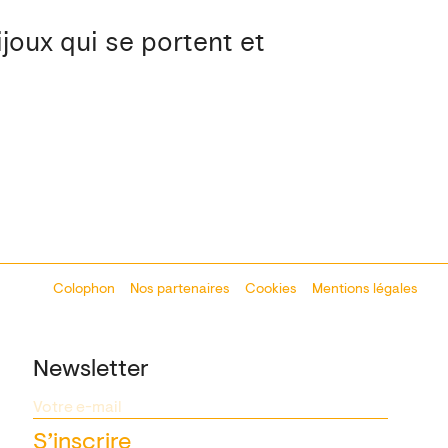
joux qui se portent et
Colophon
Design:
Marcel Kaczmarek
Nos partenaires
, code:
Cookies
8080.studio
Mentions légales
Newsletter