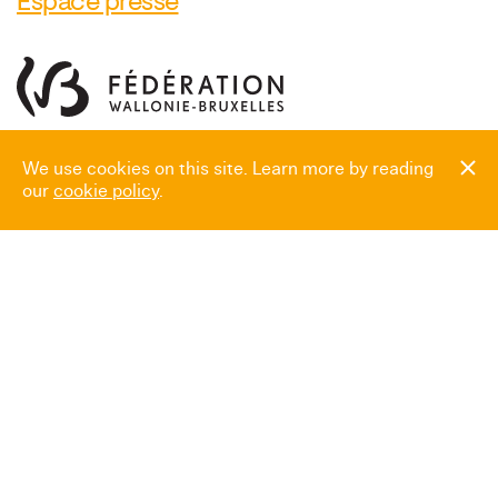
Espace presse
We use cookies on this site. Learn more by reading
our
cookie policy
.
Heures d’ouverture
Mardi → Dimanche
10:00 → 18:00
Fermé le
24.12, 25.12, 31.12, 01.01,
et pendant le Laetare (Carnaval)