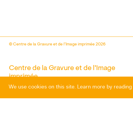
© Centre de la Gravure et de l’Image imprimée 2026
Centre de la Gravure et de l’Image
imprimée
—
We use cookies on this site. Learn more by reading
Rue des Amours, 10
B-7100 La Louvière
Nous contacter