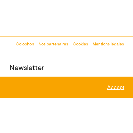
Colophon
Design:
Marcel Kaczmarek
Nos partenaires
, code:
Cookies
8080.studio
Mentions légales
Newsletter
Accept
Espace presse