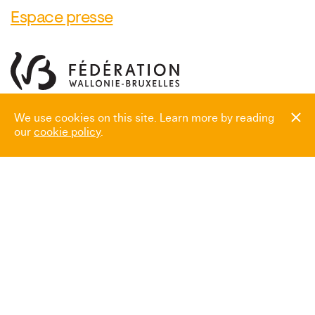
Espace presse
We use cookies on this site. Learn more by reading
our
cookie policy
.
Heures d’ouverture
Mardi → Dimanche
10:00 → 18:00
Fermé le
24.12, 25.12, 31.12, 01.01,
et pendant le Laetare (Carnaval)