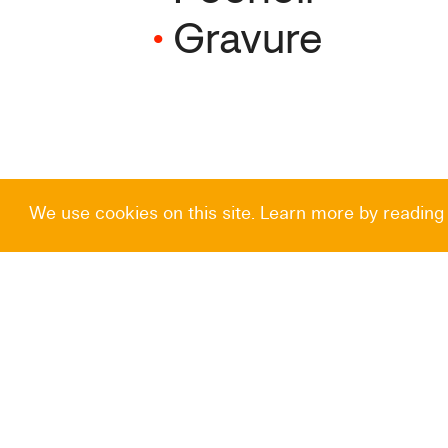
•
Gravure
We use cookies on this site. Learn more by reading
© Centre de la Gravure et de l’Image imprimée 2026
Centre de la Gravure et de l’Image
imprimée
—
Rue des Amours, 10
B-7100 La Louvière