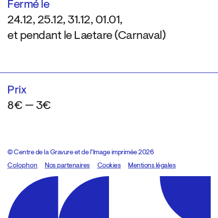
Fermé le
24.12, 25.12, 31.12, 01.01,
et pendant le Laetare (Carnaval)
Prix
8€ — 3€
© Centre de la Gravure et de l’Image imprimée 2026
Colophon
Design:
Marcel Kaczmarek
Nos partenaires
, code:
Cookies
8080.studio
Mentions légales