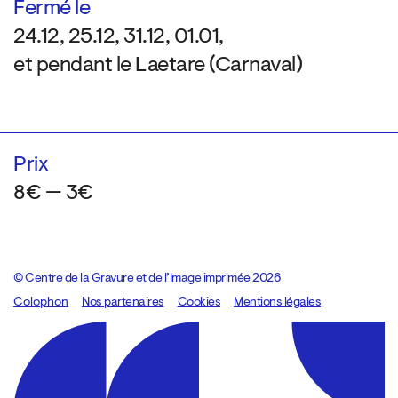
Fermé le
24.12, 25.12, 31.12, 01.01,
et pendant le Laetare (Carnaval)
Prix
8€ — 3€
© Centre de la Gravure et de l’Image imprimée 2026
Colophon
Design:
Marcel Kaczmarek
Nos partenaires
, code:
Cookies
8080.studio
Mentions légales