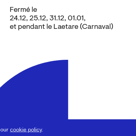
Fermé le
24.12, 25.12, 31.12, 01.01,
et pendant le Laetare (Carnaval)
 our
cookie policy
.