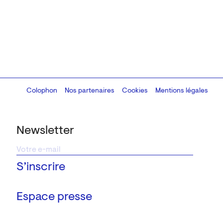
Colophon
Design:
Marcel Kaczmarek
Nos partenaires
, code:
Cookies
8080.studio
Mentions légales
Newsletter
Espace presse