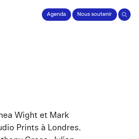
 l'Image imprimée
Agenda
Nous soutenir
thea Wight et Mark
udio Prints à Londres.