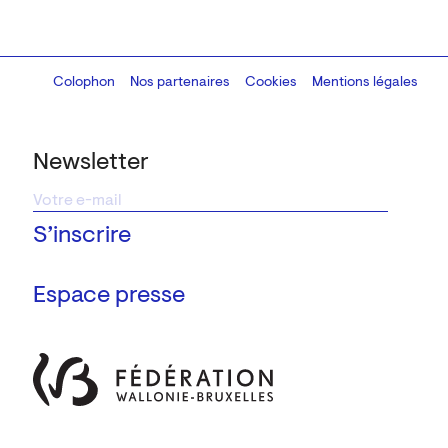
Colophon
Design:
Marcel Kaczmarek
Nos partenaires
, code:
Cookies
8080.studio
Mentions légales
Newsletter
Espace presse