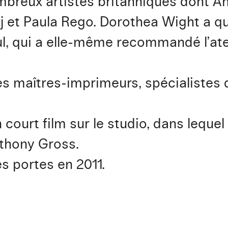
nombreux artistes britanniques dont A
aj et Paula Rego. Dorothea Wight a qua
l, qui a elle-même recommandé l’ate
s maîtres-imprimeurs, spécialistes 
n court film sur le studio, dans leque
nthony Gross.
s portes en 2011.