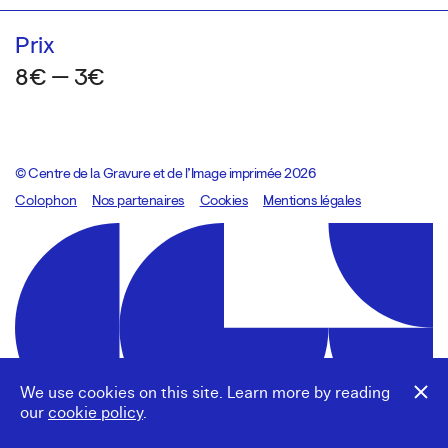
Prix
8€ — 3€
© Centre de la Gravure et de l’Image imprimée 2026
Colophon
Design:
Marcel Kaczmarek
Nos partenaires
, code:
Cookies
8080.studio
Mentions légales
We use cookies on this site. Learn more by reading
our
cookie policy
.