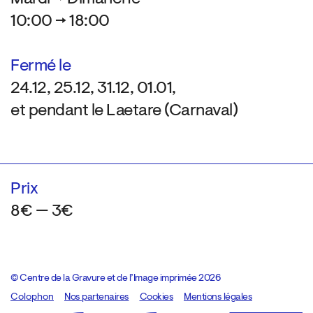
10:00 → 18:00
Fermé le
24.12, 25.12, 31.12, 01.01,
et pendant le Laetare (Carnaval)
Prix
8€ — 3€
© Centre de la Gravure et de l’Image imprimée 2026
Colophon
Design:
Marcel Kaczmarek
Nos partenaires
, code:
Cookies
8080.studio
Mentions légales