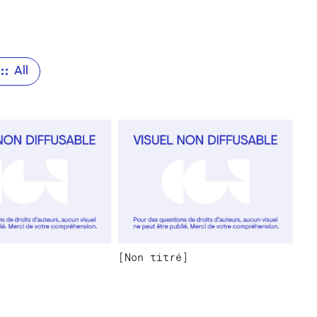
All
[Non titré]