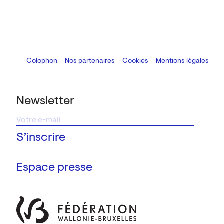
Colophon
Design:
Marcel Kaczmarek
Nos partenaires
, code:
Cookies
8080.studio
Mentions légales
Newsletter
Espace presse