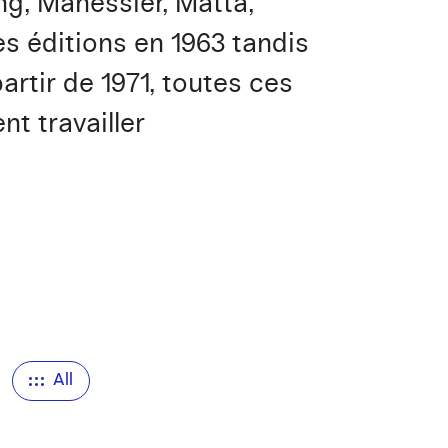
ung, Manessier, Matta,
es éditions en 1963 tandis
rtir de 1971, toutes ces
nt travailler
All