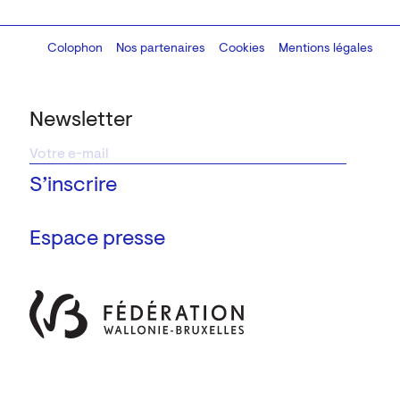
Colophon
Design:
Marcel Kaczmarek
Nos partenaires
, code:
Cookies
8080.studio
Mentions légales
Newsletter
Espace presse