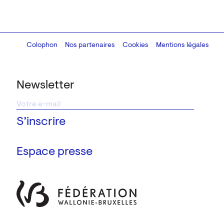
Colophon
Design:
Marcel Kaczmarek
Nos partenaires
, code:
Cookies
8080.studio
Mentions légales
Newsletter
Espace presse