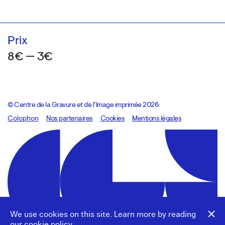
Prix
8€ — 3€
© Centre de la Gravure et de l’Image imprimée 2026
Colophon
Design:
Marcel Kaczmarek
Nos partenaires
, code:
Cookies
8080.studio
Mentions légales
We use cookies on this site. Learn more by reading
our
cookie policy
.