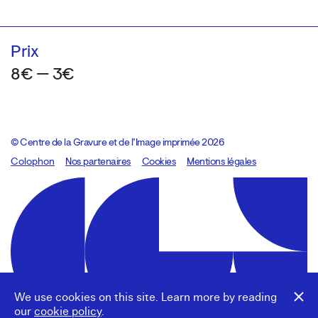
Prix
8€ — 3€
© Centre de la Gravure et de l’Image imprimée 2026
Colophon
Design:
Marcel Kaczmarek
Nos partenaires
, code:
Cookies
8080.studio
Mentions légales
We use cookies on this site. Learn more by reading
our
cookie policy
.