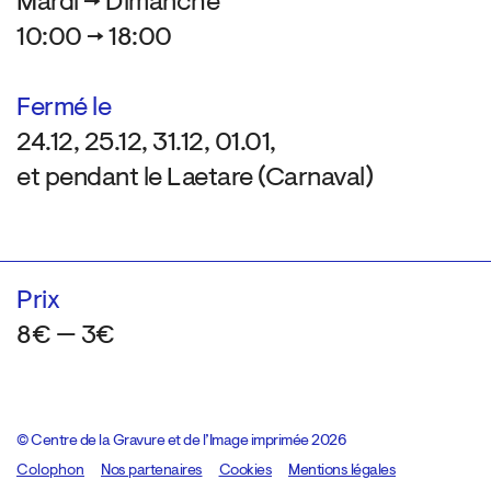
Mardi → Dimanche
10:00 → 18:00
Fermé le
24.12, 25.12, 31.12, 01.01,
et pendant le Laetare (Carnaval)
Prix
8€ — 3€
© Centre de la Gravure et de l’Image imprimée 2026
Colophon
Design:
Marcel Kaczmarek
Nos partenaires
, code:
Cookies
8080.studio
Mentions légales