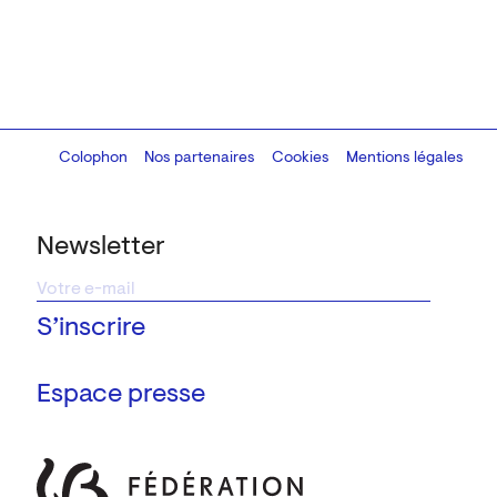
Colophon
Design:
Marcel Kaczmarek
Nos partenaires
, code:
Cookies
8080.studio
Mentions légales
Newsletter
Espace presse