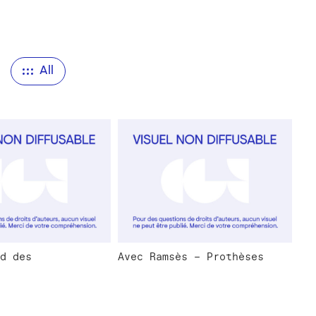
n
All
d des
Avec Ramsès – Prothèses