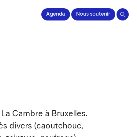
 l'Image imprimée
Agenda
Nous soutenir
 La Cambre à Bruxelles.
rès divers (caoutchouc,