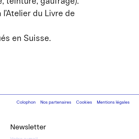
, teinture, gaufrage).
l’Atelier du Livre de
ués en Suisse.
Colophon
Design:
Marcel Kaczmarek
Nos partenaires
, code:
Cookies
8080.studio
Mentions légales
Newsletter