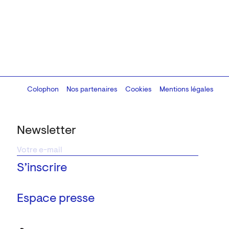
Colophon
Design:
Marcel Kaczmarek
Nos partenaires
, code:
Cookies
8080.studio
Mentions légales
Newsletter
Espace presse