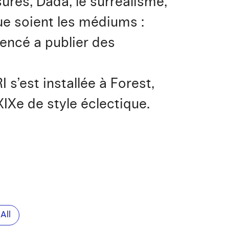
sures, Dada, le surréalisme,
ue soient les médiums :
encé a publier des
 s’est installée à Forest,
IXe de style éclectique.
All