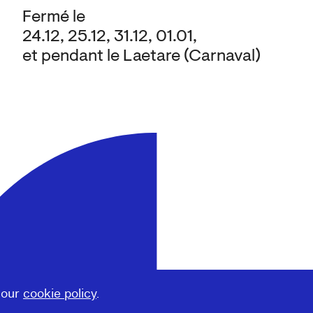
Fermé le
24.12, 25.12, 31.12, 01.01,
et pendant le Laetare (Carnaval)
 our
cookie policy
.