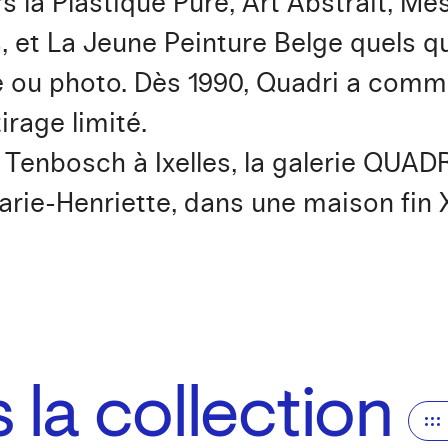
s la Plastique Pure, Art Abstrait, Me
 et La Jeune Peinture Belge quels q
re ou photo. Dès 1990, Quadri a comm
irage limité.
 Tenbosch à Ixelles, la galerie QUADRI
arie-Henriette, dans une maison fin X
la collection