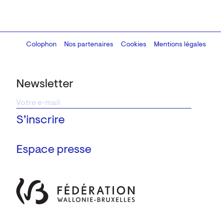
Colophon
Design:
Marcel Kaczmarek
Nos partenaires
, code:
Cookies
8080.studio
Mentions légales
Newsletter
Espace presse