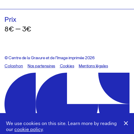
Prix
8€ — 3€
© Centre de la Gravure et de l’Image imprimée 2026
Colophon
Design:
Marcel Kaczmarek
Nos partenaires
, code:
Cookies
8080.studio
Mentions légales
We use cookies on this site. Learn more by reading
our
cookie policy
.