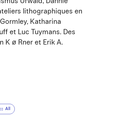
Rasmus Urwald, Dannie
ateliers lithographiques en
 Gormley, Katharina
uff et Luc Tuymans. Des
 K ø Rner et Erik A.
All