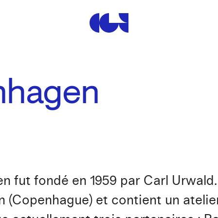
Centre de la Gravure et de
nhagen
en fut fondé en 1959 par Carl Urwald.
vn (Copenhague) et contient un atelie