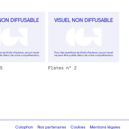
5
Plates n° 2
Colophon
Design:
Marcel Kaczmarek
Nos partenaires
, code:
Cookies
8080.studio
Mentions légales