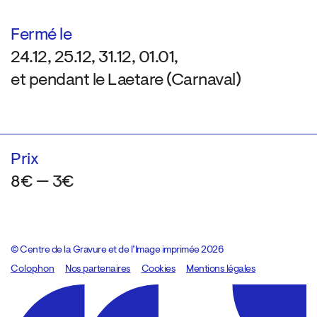
Fermé le
24.12, 25.12, 31.12, 01.01,
et pendant le Laetare (Carnaval)
Prix
8€ — 3€
© Centre de la Gravure et de l’Image imprimée 2026
Colophon
Design:
Marcel Kaczmarek
Nos partenaires
, code:
Cookies
8080.studio
Mentions légales