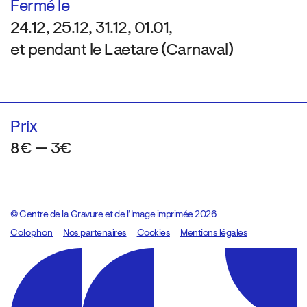
Fermé le
24.12, 25.12, 31.12, 01.01,
et pendant le Laetare (Carnaval)
Prix
8€ — 3€
© Centre de la Gravure et de l’Image imprimée 2026
Colophon
Design:
Marcel Kaczmarek
Nos partenaires
, code:
Cookies
8080.studio
Mentions légales