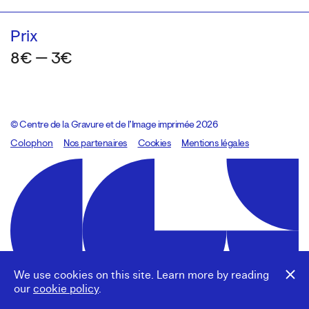
Prix
8€ — 3€
© Centre de la Gravure et de l’Image imprimée 2026
Colophon
Design:
Marcel Kaczmarek
Nos partenaires
, code:
Cookies
8080.studio
Mentions légales
We use cookies on this site. Learn more by reading
our
cookie policy
.