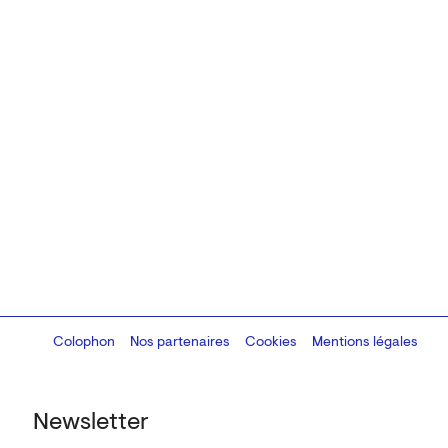
Colophon
Design:
Marcel Kaczmarek
Nos partenaires
, code:
Cookies
8080.studio
Mentions légales
Newsletter