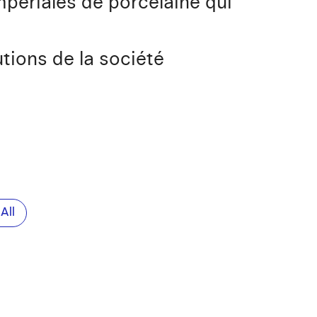
mpériales de porcelaine qui
utions de la société
All