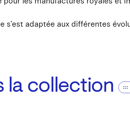
ue pour les manufactures royales et i
e s’est adaptée aux différentes évol
la collection