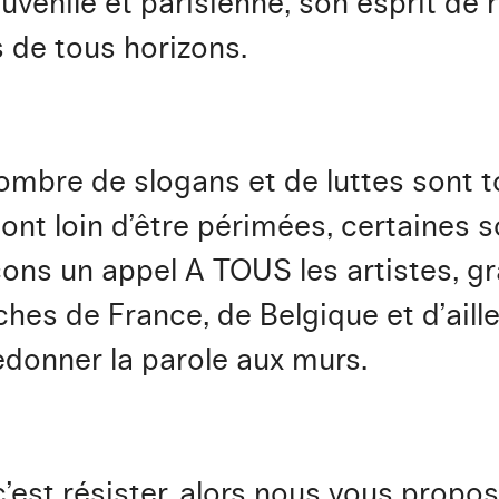
uvénile et parisienne, son esprit de r
 de tous horizons.
mbre de slogans et de luttes sont tou
nt loin d’être périmées, certaines so
ons un appel A TOUS les artistes, gra
fiches de France, de Belgique et d’ail
donner la parole aux murs.
 c’est résister, alors nous vous prop