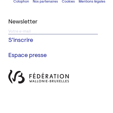
Colophon
Design:
Marcel Kaczmarek
Nos partenaires
, code:
Cookies
8080.studio
Mentions légales
Newsletter
Espace presse