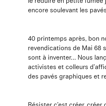
le réduire en petite fumée j
encore soulevant les pavés
40 printemps après, bon no
revendications de Mai 68 so
sont à inventer… Nous lanç
activistes et colleurs d’af
des pavés graphiques et re
Résister c’est créer, créer