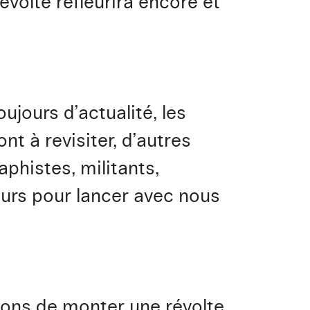
évolte refleurira encore et
jours d’actualité, les
nt à revisiter, d’autres
phistes, militants,
leurs pour lancer avec nous
osons de monter une révolte