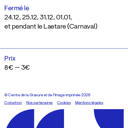
Fermé le
24.12, 25.12, 31.12, 01.01,
et pendant le Laetare (Carnaval)
Prix
8€ — 3€
© Centre de la Gravure et de l’Image imprimée 2026
Colophon
Design:
Marcel Kaczmarek
Nos partenaires
, code:
Cookies
8080.studio
Mentions légales