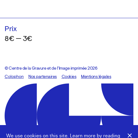
Prix
8€ — 3€
© Centre de la Gravure et de l’Image imprimée 2026
Colophon
Design:
Marcel Kaczmarek
Nos partenaires
, code:
Cookies
8080.studio
Mentions légales
We use cookies on this site. Learn more by reading