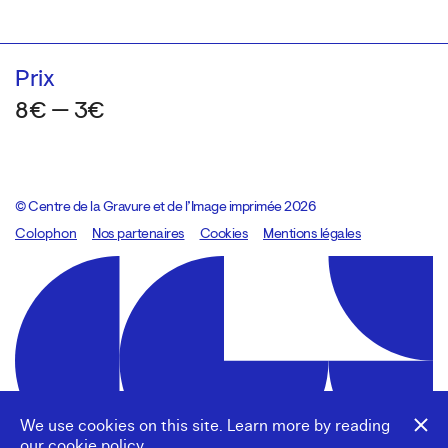
Prix
8€ — 3€
© Centre de la Gravure et de l’Image imprimée 2026
Colophon
Design:
Marcel Kaczmarek
Nos partenaires
, code:
Cookies
8080.studio
Mentions légales
We use cookies on this site. Learn more by reading
our
cookie policy
.