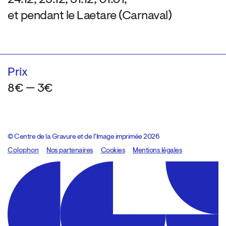
24.12, 25.12, 31.12, 01.01,
et pendant le Laetare (Carnaval)
Prix
8€ — 3€
© Centre de la Gravure et de l’Image imprimée 2026
Colophon
Design:
Marcel Kaczmarek
Nos partenaires
, code:
Cookies
8080.studio
Mentions légales