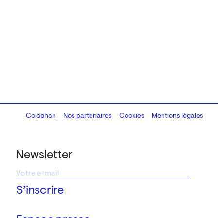
Colophon
Design:
Marcel Kaczmarek
Nos partenaires
, code:
Cookies
8080.studio
Mentions légales
Newsletter