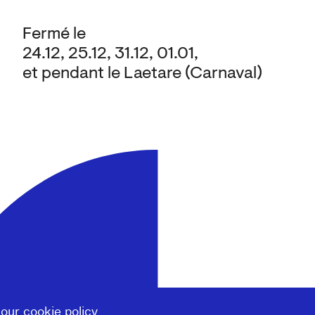
Fermé le
24.12, 25.12, 31.12, 01.01,
et pendant le Laetare (Carnaval)
 our
cookie policy
.