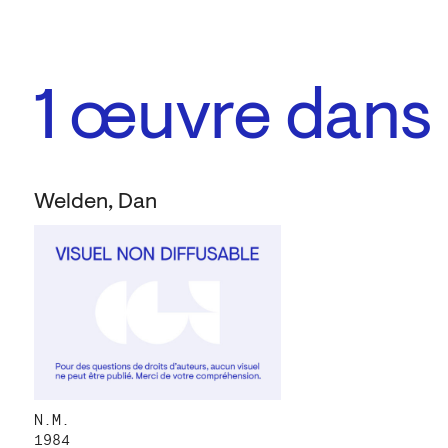
1
œuvre dans l
Welden, Dan
N.M.
1984