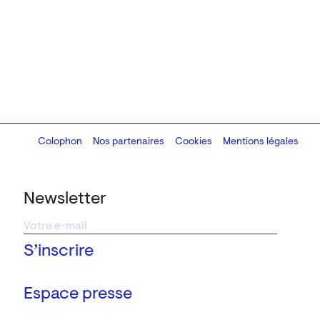
Colophon
Design:
Marcel Kaczmarek
Nos partenaires
, code:
Cookies
8080.studio
Mentions légales
Newsletter
Espace presse