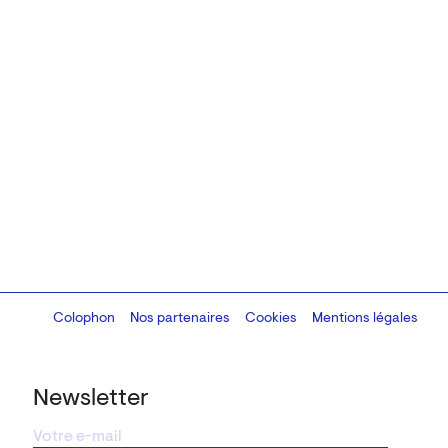
Colophon
Design:
Marcel Kaczmarek
Nos partenaires
, code:
Cookies
8080.studio
Mentions légales
Newsletter