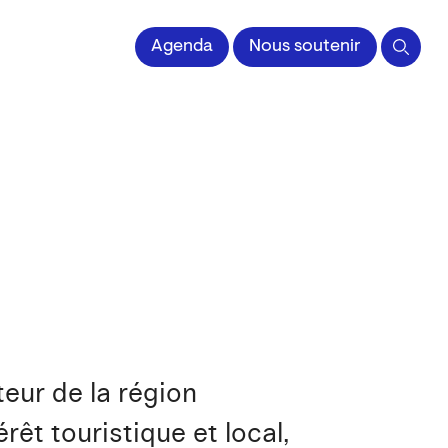
 l'Image imprimée
Agenda
Nous soutenir
teur de la région
rêt touristique et local,