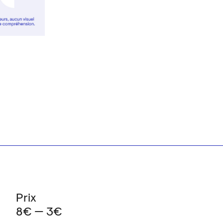
Prix
8€ — 3€