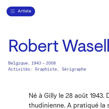
Artiste
Robert Wasel
Belgique
,
1943
–
2008
Activités:
Graphiste
Sérigraphe
Né à Gilly le 28 août 1943.
thudinienne. A pratiqué la s