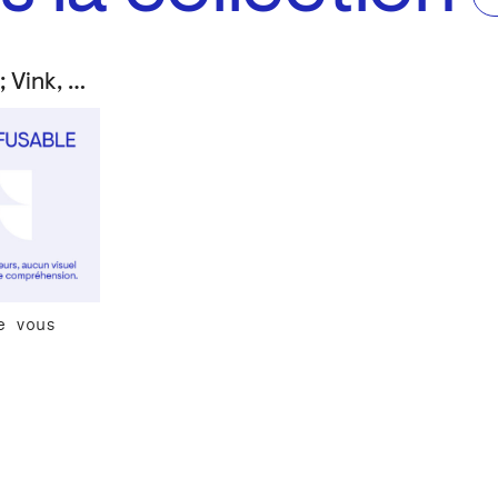
Richez, Jacques; Vink, John
e vous