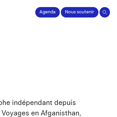
 l'Image imprimée
Agenda
Nous soutenir
aphe indépendant depuis
. Voyages en Afganisthan,