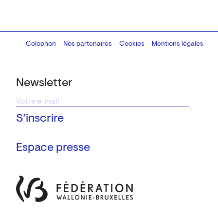
Colophon
Design:
Marcel Kaczmarek
Nos partenaires
, code:
Cookies
8080.studio
Mentions légales
Newsletter
Espace presse