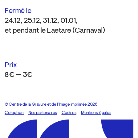
Fermé le
24.12, 25.12, 31.12, 01.01,
et pendant le Laetare (Carnaval)
Prix
8€ — 3€
© Centre de la Gravure et de l’Image imprimée 2026
Colophon
Design:
Marcel Kaczmarek
Nos partenaires
, code:
Cookies
8080.studio
Mentions légales