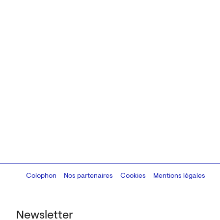
Colophon
Design:
Marcel Kaczmarek
Nos partenaires
, code:
Cookies
8080.studio
Mentions légales
Newsletter