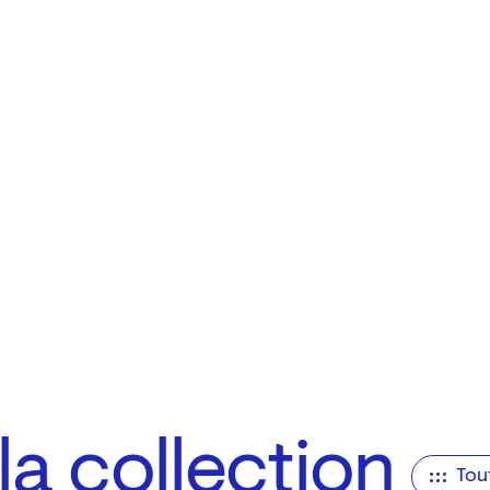
a collection
Tou