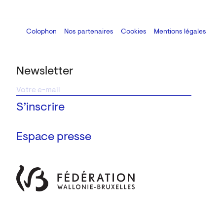
Colophon
Design:
Marcel Kaczmarek
Nos partenaires
, code:
Cookies
8080.studio
Mentions légales
Newsletter
Espace presse