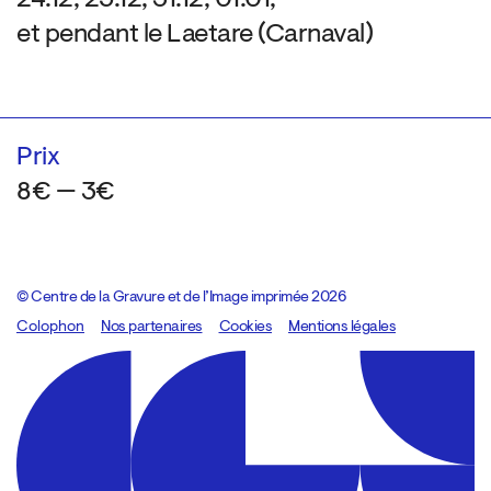
et pendant le Laetare (Carnaval)
Prix
8€ — 3€
© Centre de la Gravure et de l’Image imprimée 2026
Colophon
Design:
Marcel Kaczmarek
Nos partenaires
, code:
Cookies
8080.studio
Mentions légales