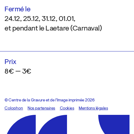
Fermé le
24.12, 25.12, 31.12, 01.01,
et pendant le Laetare (Carnaval)
Prix
8€ — 3€
© Centre de la Gravure et de l’Image imprimée 2026
Colophon
Design:
Marcel Kaczmarek
Nos partenaires
, code:
Cookies
8080.studio
Mentions légales