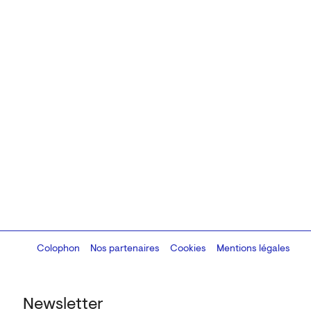
Colophon
Design:
Marcel Kaczmarek
Nos partenaires
, code:
Cookies
8080.studio
Mentions légales
Newsletter